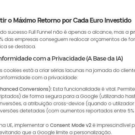
tir o Máximo Retorno por Cada Euro Investido
do sucesso Full Funnel não é apenas o alcance, mas a
pr
5% das empresas conseguem realocar orçamentos de for
ica se destaca.
onformidade com a Privacidade (A Base da IA)
okies está a criar sérias lacunas na jornada do cliente
onformidade com a privacidade:
nhanced Conversions)
: Esta funcionalidade é vital. Permi
iptados) de forma segura para a Google (utilizando hash
versões, a atribuição cross-device (quando o utilizado
versões detetadas (com aumentos reportados entre 5% e 
 na UE, implementar o
Consent Mode v2
é imprescindível p
evitando que a Google limite a personalização.