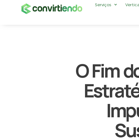
Serviços
Vertica
O Fim do
Estraté
Imp
Sus