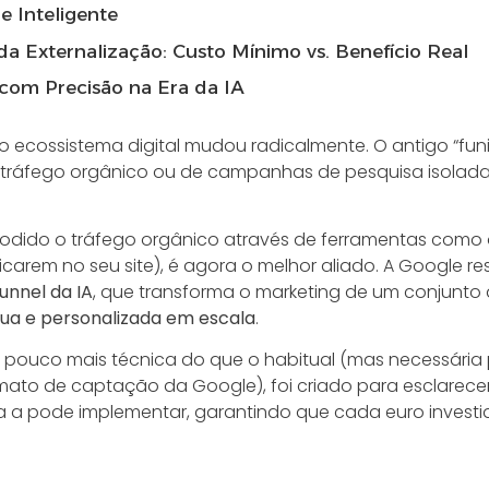
de Inteligente
a Externalização: Custo Mínimo vs. Benefício Real
 com Precisão na Era da IA
ecossistema digital mudou radicalmente. O antigo “funil 
tráfego orgânico ou de campanhas de pesquisa isoladas
em erodido o tráfego orgânico através de ferramentas com
licarem no seu site), é agora o melhor aliado. A Google
Funnel da IA
, que transforma o marketing de um conjunt
ua e personalizada em escala
.
um pouco mais técnica do que o habitual (mas necessár
ato de captação da Google), foi criado para esclarecer 
 a pode implementar, garantindo que cada euro invest