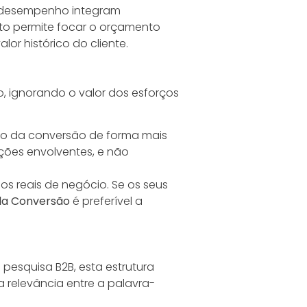
to desempenho integram
Isto permite focar o orçamento
or histórico do cliente.
ão, ignorando o valor dos esforços
rito da conversão de forma mais
ações envolventes, e não
s reais de negócio. Se os seus
 da Conversão
é preferível a
 pesquisa B2B, esta estrutura
relevância entre a palavra-