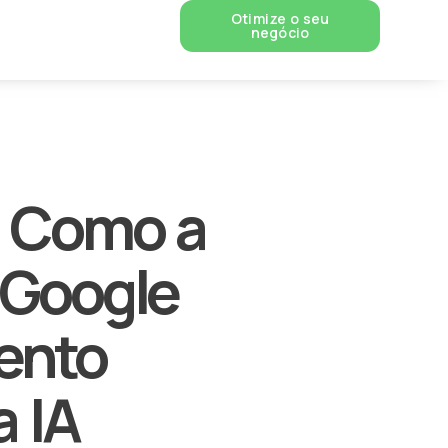
Otimize o seu
negócio
l: Como a
a Google
ento
a IA