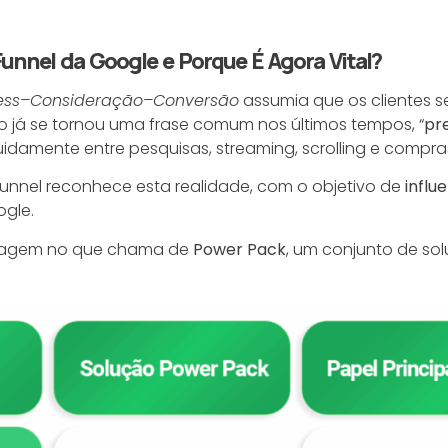
 Funnel da Google e Porque É Agora Vital?
ess–Consideração–Conversão
assumia que os clientes s
 já se tornou uma frase comum nos últimos tempos, “
pr
uidamente entre pesquisas, streaming, scrolling e compra
l Funnel reconhece esta realidade, com o objetivo de
influ
gle.
rdagem no que chama de
Power Pack
, um conjunto de so