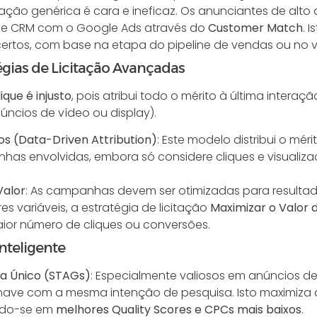
ação genérica é cara e ineficaz. Os anunciantes de al
de CRM com o Google Ads através do
Customer Match
. 
rtos, com base na etapa do pipeline de vendas ou no val
tégias de Licitação Avançadas
ique é injusto
, pois atribui todo o mérito à última interaç
úncios de vídeo ou display).
s (Data-Driven Attribution)
: Este modelo distribui o mé
has envolvidas, embora só considere cliques e visualiz
Valor
: As campanhas devem ser otimizadas para resultado
s variáveis, a estratégia de licitação
Maximizar o Valor
ior número de cliques ou conversões.
Inteligente
a Único (STAGs)
: Especialmente valiosos em anúncios de
ve com a mesma intenção de pesquisa. Isto maximiza a 
indo-se em
melhores Quality Scores e CPCs mais baixos
.