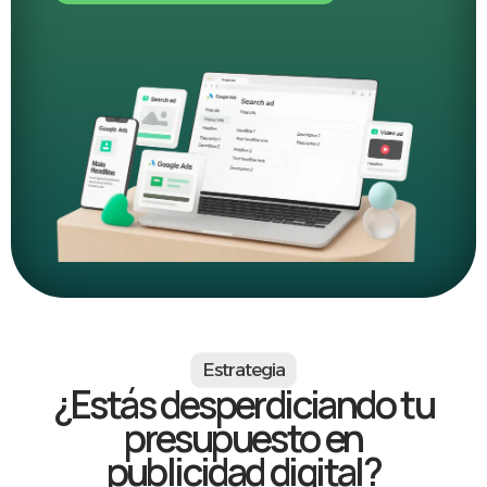
V
e
n
d
e
m
á
s
.
Estrategia
¿Estás desperdiciando tu
presupuesto en
publicidad digital?